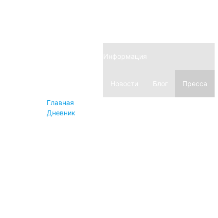
Explosion
Revision
Argentum
Transform
Twinset
Inversion
Dispersion
Basic
Конструктор
Instashop
Информация
Новости
Блог
Пресса
Главная
Вопросы
Дневник
Сервис и помощь
Оплата
Доставка
Возврат и обмен
Гарантия
Вопросы