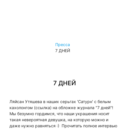
Важное
Правила продажи
Авторские права
Конфиденциальность
Политика лояльности
Пресса
Контакты
7 ДНЕЙ
Контакты
Магазины
7 ДНЕЙ
Ляйсан Утяшева в наших серьгах 'Сатурн' с белым
кахолонгом (ссылка) на обложке журнала "7 дней"!
Мы безумно гордимся, что наши украшения носит
такая невероятная девушка, на которую можно и
даже нужно равняться :) Прочитать полное интервью