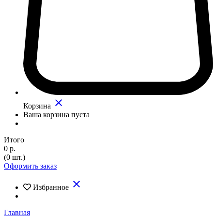
close
Корзина
Ваша корзина пуста
Итого
0 р.
(0 шт.)
Оформить заказ
close
Избранное
Главная