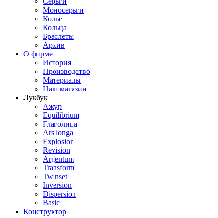
Серьги
Моносерьги
Колье
Кольца
Браслеты
Архив
О фирме
История
Производство
Материалы
Наш магазин
Лукбук
Ажур
Equilibrium
Глаголица
Ars longa
Explosion
Revision
Argentum
Transform
Twinset
Inversion
Dispersion
Basic
Конструктор