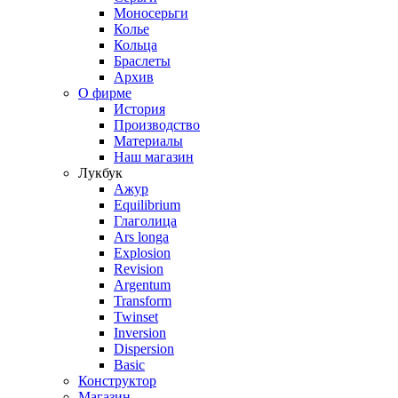
Моносерьги
Колье
Кольца
Браслеты
Архив
О фирме
История
Производство
Материалы
Наш магазин
Лукбук
Ажур
Equilibrium
Глаголица
Ars longa
Explosion
Revision
Argentum
Transform
Twinset
Inversion
Dispersion
Basic
Конструктор
Магазин