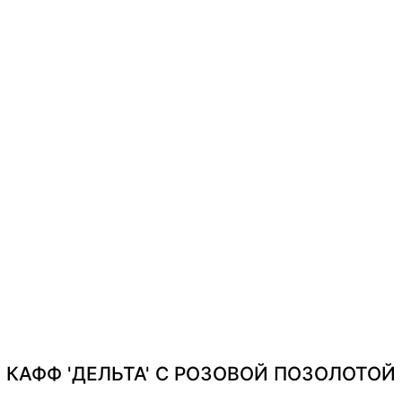
ion
Revision
Argentum
Transform
Twinset
In
Каффы
Серьги
Моносерьги
Колье
Кольца
КАФФ 'ДЕЛЬТА' С РОЗОВОЙ ПОЗОЛОТОЙ