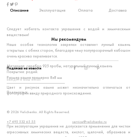
Описание
Эксплуатация
Оплата
Доставка
Следует избегать контакта украшения с водой и химическими
веществами!
Мы рекомендуем
Наша особая технология закрепки оставляет лунный камень
открытым с обеих сторон, благодаря чему полупрозрачный кабошон
очень красиво переливается.
Материал: серебро 925 пробы, натуральный лунный камень
Подписка на новости
Покрытие: родий.
Размер камня примерно 8х8 мм
Цвет и рисунок камня может незначительно отличаться от
Подписаться
фотографии ввиду природного происхождения.
© 2026 Velichenko. All Rights Reserved.
+7 495 532 65 55
service@velichenko.ru
При эксплуатации украшения не допускается применение для чистки
агрессивных химических веществ, кислот, щелочей, абразивов и