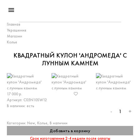
menu
Главная
Украшения
Магазин
Колье
КВАДРАТНЫЙ КУЛОН 'АНДРОМЕДА' С
ЛУННЫМ КАМНЕМ
17 000 р.
Артикул:
С05N10SW12
В наличии:
есть
-
+
Категории:
New
,
Колье
,
В наличии
Добавить в корзину
Срок изготовления 2-4 недели после оплаты