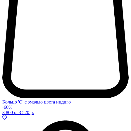
Кольцо 'O' с эмалью цвета индиго
-60%
8 800 р.
3 520 р.