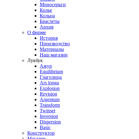
Моносерьги
Колье
Кольца
Браслеты
Архив
О фирме
История
Производство
Материалы
Наш магазин
Лукбук
Ажур
Equilibrium
Глаголица
Ars longa
Explosion
Revision
Argentum
Transform
Twinset
Inversion
Dispersion
Basic
Конструктор
Магазин