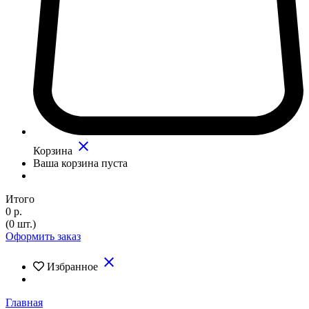
close
Корзина
Ваша корзина пуста
Итого
0 р.
(0 шт.)
Оформить заказ
close
Избранное
Главная