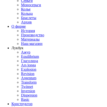
Серьги
Моносерьги
Колье
Кольца
Браслеты
Архив
О фирме
История
Производство
Материалы
Наш магазин
Лукбук
Ажур
Equilibrium
Глаголица
Ars longa
Explosion
Revision
Argentum
Transform
Twinset
Inversion
Dispersion
Basic
Конструктор