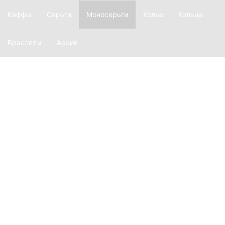
Каффы
Серьги
Моносерьги
Колье
Кольца
Браслеты
Архив
О фирме
История
Производство
Материалы
Наш магазин
Лукбук
Ажур
Equilibrium
Глаголица
Ars longa
Explosion
Revision
Argentum
Transform
Twinset
Inversion
Dispersion
Basic