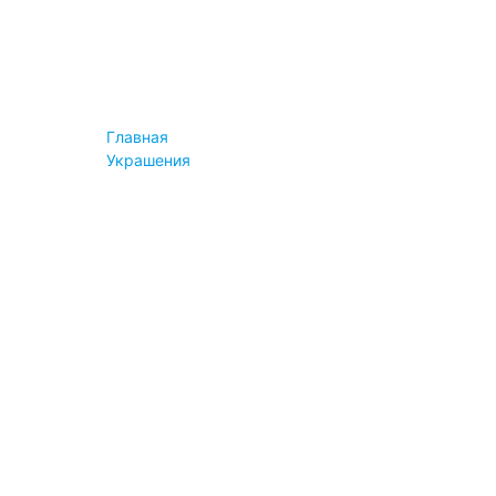
Конструктор
Instashop
Информация
Новости
Блог
Пресса
Главная
Вопросы
Украшения
Сервис и помощь
Оплата
Доставка
Возврат и обмен
Гарантия
Вопросы
Важное
Правила продажи
Авторские права