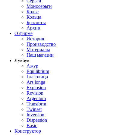
Серьги
Моносерьги
Колье
Кольца
Браслеты
Архив
О фирме
История
Производство
Материалы
Наш магазин
Лукбук
Ажур
Equilibrium
Глаголица
Ars longa
Explosion
Revision
Argentum
Transform
Twinset
Inversion
Dispersion
Basic
Конструктор