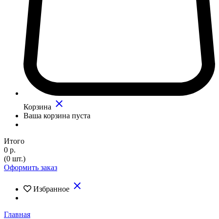
close
Корзина
Ваша корзина пуста
Итого
0 р.
(0 шт.)
Оформить заказ
close
Избранное
Главная