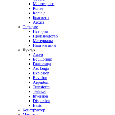
Моносерьги
Колье
Кольца
Браслеты
Архив
О фирме
История
Производство
Материалы
Наш магазин
Лукбук
Ажур
Equilibrium
Глаголица
Ars longa
Explosion
Revision
Argentum
Transform
Twinset
Inversion
Dispersion
Basic
Конструктор
Магазин