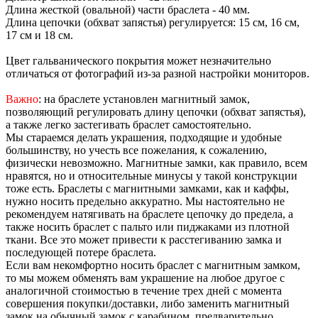
Длина жесткой (овальной) части браслета - 40 мм.
Длина цепочки (обхват запястья) регулируется: 15 см, 16 см,
17 см и 18 см.
Цвет гальванического покрытия может незначительно
отличаться от фотографий из-за разной настройки мониторов.
Важно
: на браслете установлен магнитный замок,
позволяющий регулировать длину цепочки (обхват запястья),
а также легко застегивать браслет самостоятельно.
Мы стараемся делать украшения, подходящие и удобные
большинству, но учесть все пожелания, к сожалению,
физически невозможно. Магнитные замки, как правило, всем
нравятся, но и относительные минусы у такой конструкции
тоже есть. Браслеты с магнитными замками, как и каффы,
нужно носить предельно аккуратно. Мы настоятельно не
рекомендуем натягивать на браслете цепочку до предела, а
также носить браслет с пальто или пиджаками из плотной
ткани. Все это может привести к расстегиванию замка и
последующей потере браслета.
Если вам некомфортно носить браслет с магнитным замком,
то мы можем обменять вам украшение на любое другое с
аналогичной стоимостью в течение трех дней с момента
совершения покупки/доставки, либо заменить магнитный
замок на обычный замок с карабином, предварительно