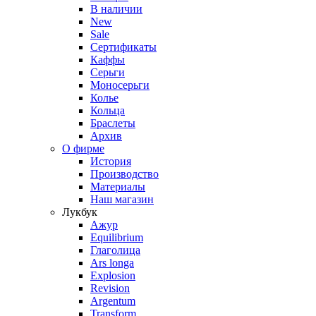
В наличии
New
Sale
Сертификаты
Каффы
Серьги
Моносерьги
Колье
Кольца
Браслеты
Архив
О фирме
История
Производство
Материалы
Наш магазин
Лукбук
Ажур
Equilibrium
Глаголица
Ars longa
Explosion
Revision
Argentum
Transform