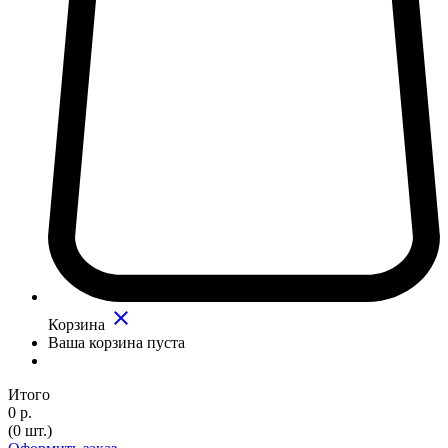
close
Корзина
Ваша корзина пуста
Итого
0 р.
(0 шт.)