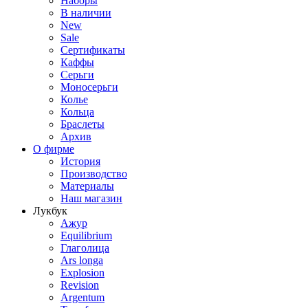
Наборы
В наличии
New
Sale
Сертификаты
Каффы
Серьги
Моносерьги
Колье
Кольца
Браслеты
Архив
О фирме
История
Производство
Материалы
Наш магазин
Лукбук
Ажур
Equilibrium
Глаголица
Ars longa
Explosion
Revision
Argentum