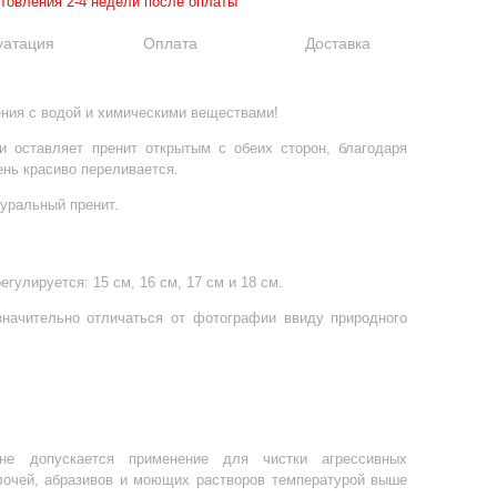
отовления 2-4 недели после оплаты
уатация
Оплата
Доставка
ения с водой и химическими веществами!
и оставляет пренит открытым с обеих сторон, благодаря
нь красиво переливается.
туральный пренит.
егулируется: 15 см, 16 см, 17 см и 18 см.
значительно отличаться от фотографии ввиду природного
не допускается применение для чистки агрессивных
лочей, абразивов и моющих растворов температурой выше