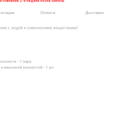
отовления 2-4 недели после оплаты
уатация
Оплата
Доставка
ения с водой и химическими веществами!
позолоте - 1 пара
 и лимонной позолотой - 1 шт.