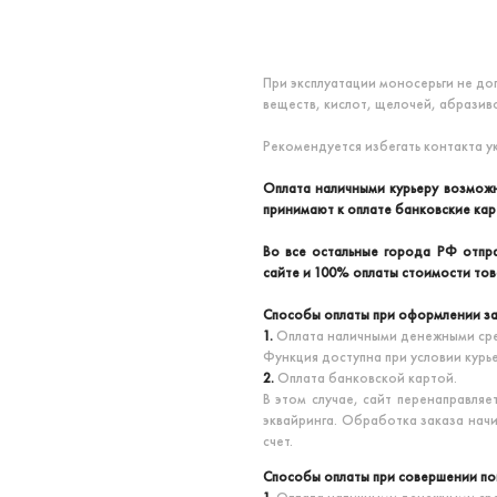
При эксплуатации моносерьги не до
веществ, кислот, щелочей, абразив
Рекомендуется избегать контакта у
Оплата наличными курьеру возможн
принимают к оплате банковские кар
Во все остальные города РФ отпра
сайте и 100% оплаты стоимости то
Способы оплаты при оформлении за
1.
Оплата наличными денежными сре
Функция доступна при условии курь
2.
Оплата банковской картой.
В этом случае, сайт перенаправляе
эквайринга. Обработка заказа нач
счет.
Способы оплаты при совершении по