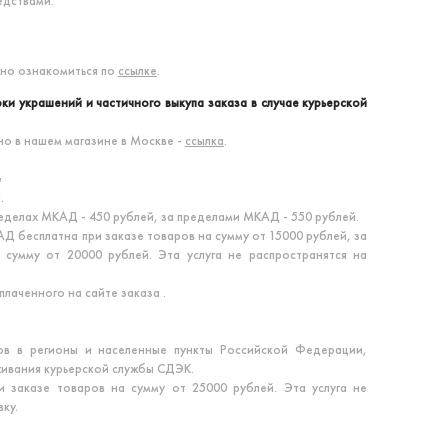
едствами.
но ознакомиться по
ссылке
.
ки украшений и частичного выкупа заказа в случае курьерской
о в нашем магазине в Москве -
ссылка
.
е
.
еделах МКАД - 450 рублей, за пределами МКАД - 550 рублей.
Д бесплатна при заказе товаров на сумму от 15000 рублей, за
сумму от 20000 рублей. Эта услуга не распространятся на
лаченного на сайте заказа .
ов в регионы и населенные пункты Российской Федерации,
живания курьерской службы СДЭК.
и заказе товаров на сумму от 25000 рублей. Эта услуга не
ку.