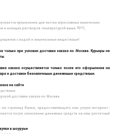
пускается применение для чистки агрессивных химических
ов и моющих растворов температурой выше 70°С.
крашения с водой и химическими веществами!
а только при условии доставки заказа по Москве. Курьеры не
ты.
вка заказа осуществляется только после его оформления на
вара и доставки безналичными денежными средствами.
каза на сайте
дствами.
ерской доставки заказа по Москве.
т на страницу банка, предоставляющего нам услуги интернет-
инается после зачисления денежных средств на наш расчетный
купки в шоуруме