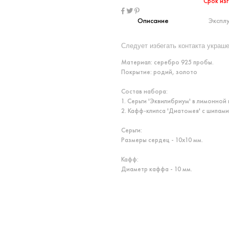
Срок изг
Описание
Экспл
Следует избегать контакта украш
Материал: серебро 925 пробы.
Покрытие: родий, золото
Состав набора:
1. Серьги 'Эквилибриум' в лимонной 
2. Кафф-клипса 'Диатомея' с шипами
Серьги:
Размеры сердец - 10x10 мм.
Кафф:
Диаметр каффа - 10 мм.