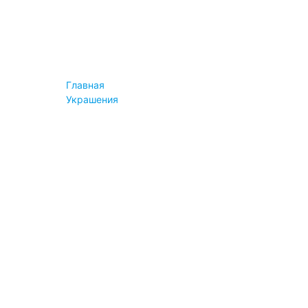
Конструктор
Instashop
Информация
Новости
Блог
Пресса
Главная
Вопросы
Украшения
Сервис и помощь
Оплата
Доставка
Возврат и обмен
Гарантия
Вопросы
Важное
Правила продажи
Авторские права