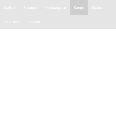
Каффы
Серьги
Моносерьги
Колье
Кольца
Браслеты
Архив
О фирме
История
Производство
Материалы
Наш магазин
Лукбук
Ажур
Equilibrium
Глаголица
Ars longa
Explosion
Revision
Argentum
Transform
Twinset
Inversion
Dispersion
Basic